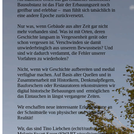
Bausubstanz ist das Flair der Erbauungszeit noch
greifbar und erlebbar – man fühlt sich tatsächlich in
eine andere Epoche zurückversetzt.
Nur was, wenn Gebäude aus alter Zeit gar nicht
mehr vorhanden sind. Was ist mit Orten, deren
Geschichte langsam in Vergessenheit gerät oder
schon vergessen ist. Verschwinden sie damit
unwiederbringlich aus unserem Bewusstsein? Und
sind wir dadurch verdammt, die Fehler unserer
Vorfahren zu wiederholen?
Nicht, wenn wir Geschichte aufbereiten und medial
verfügbar machen. Auf Basis alter Quellen und in
Zusammenarbeit mit Historikern, Denkmalpflegern,
Bauforschern oder Restauratoren rekonstruieren wir
digital historische Bebauungen und ermöglichen
das Eintauchen in längst vergangene Zeiten.
Wir erschaffen neue interessante Erlebnisräume an
der Schnittstelle von physischer und virtueller
Realität!
Wir, das sind Tino Liebchen (echt/t/raum) und
Melanie Swart-Sauer (SWART visualisierung) samt